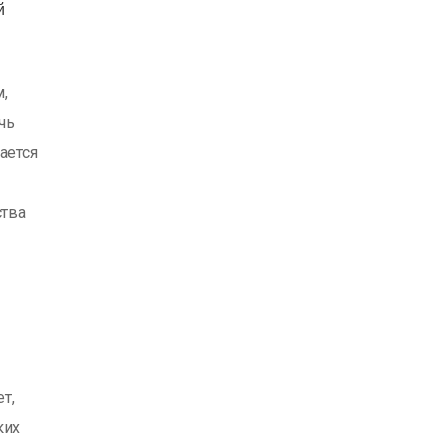
й
,
чь
ается
ства
т,
ких