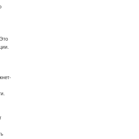
о
 Это
ции.
кнет-
е
и.
т
ть