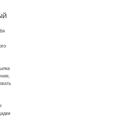
ый
ебя
ого
сылка
ение,
овать
т
щадки