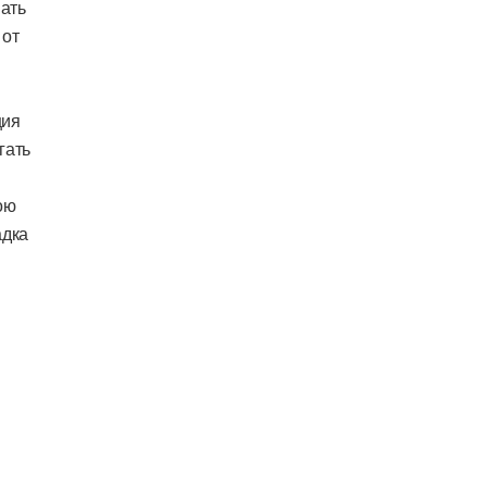
ать
 от
ция
гать
ою
адка