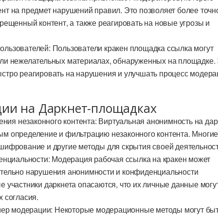
нт на предмет нарушений правил. Это позволяет более точн
прещенный контент, а также реагировать на новые угрозы и
 пользователей: Пользователи кракен площадка ссылка могут
или нежелательных материалах, обнаруженных на площадке.
стро реагировать на нарушения и улучшать процесс модера
ии на Даркнет-площадках
ения незаконного контента: Виртуальная анонимность на дар
ым определение и фильтрацию незаконного контента. Многи
шифрование и другие методы для скрытия своей деятельност
нциальности: Модерация рабочая ссылка на кракен может
ительно нарушения анонимности и конфиденциальности
е участники даркнета опасаются, что их личные данные могу
х согласия.
мер модерации: Некоторые модерационные методы могут бы