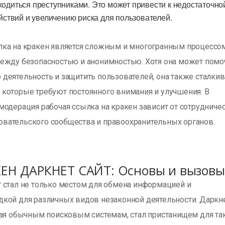
диться преступниками. Это может привести к недостаточно
йствий и увеличению риска для пользователей.
лка на кракен является сложным и многогранным процессом
между безопасностью и анонимностью. Хотя она может помо
деятельность и защитить пользователей, она также сталкив
 которые требуют постоянного внимания и улучшения. В
модерация рабочая ссылка на кракен зависит от сотрудниче
вательского сообщества и правоохранительных органов.
ЕН ДАРКНЕТ САЙТ: Основы и вызовы
т стал не только местом для обмена информацией и
дкой для различных видов незаконной деятельности. Даркне
пная обычным поисковым системам, стал пристанищем для та