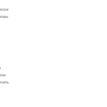
чески
сновы
ю
или
ечить